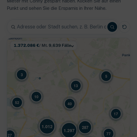
Mieter mit Conny gespart haben. Klicken Sie auf einen
Punkt und sehen Sie die Ersparnis in Ihrer Nähe.
1.372.086
€
/ Mt.
·
9,639
Fälle
3
5
13
10
52
40
17
1.012
287
1.297
77
27