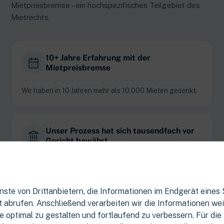
Mietpreisbremse – ein hochspezifisches Teilgebiet des
Mietrechts.
10+ Jahre Erfahrung mit der
Mietpreisbremse
Wir haben in 10 Jahren mehr als 10.000 Mieten gesenkt.
Unser Prozess hat sich tausendfach vor
Gericht bewährt.
Conny hat Mietpreisbremse-Fälle bis zum höchsten
Zivilgericht Deutschlands durchgefochten.
ste von Drittanbietern, die Informationen im Endgerät eines
 abrufen. Anschließend verarbeiten wir die Informationen weiter
e optimal zu gestalten und fortlaufend zu verbessern. Für die
Vermieter kennen Conny