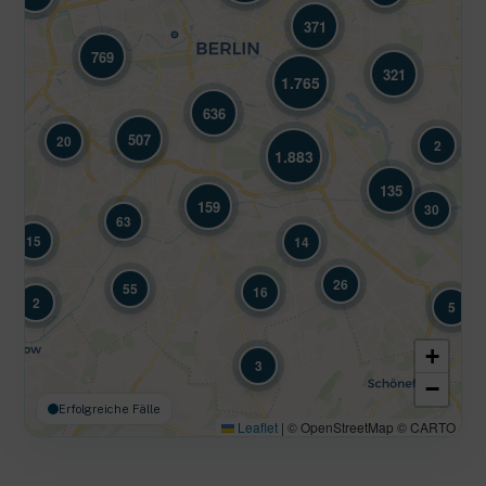
371
769
321
1.765
636
507
20
2
1.883
135
159
30
63
15
14
26
55
16
2
5
+
3
−
Erfolgreiche Fälle
Leaflet
|
© OpenStreetMap © CARTO