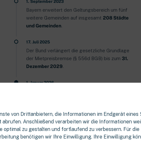
1. September 2023
Bayern erweitert den Geltungsbereich um fünf
weitere Gemeinden auf insgesamt
208 Städte
und Gemeinden
.
17. Juli 2025
Der Bund verlängert die gesetzliche Grundlage
der Mietpreisbremse (§ 556d BGB) bis zum
31.
Dezember 2029
.
1. Januar 2026
Bayern erlässt eine neue
Mieterschutzverordnung (vom 16. Dezember
2025). Die Mietpreisbremse gilt jetzt in
285
ste von Drittanbietern, die Informationen im Endgerät eines
Städten und Gemeinden
– München bleibt erfasst,
 abrufen. Anschließend verarbeiten wir die Informationen weiter
die Verordnung läuft bis Ende 2029.
e optimal zu gestalten und fortlaufend zu verbessern. Für die
beitung benötigen wir Ihre Einwilligung. Ihre Einwilligung kön
Bis wann gilt die Mietpreisbremse in München?