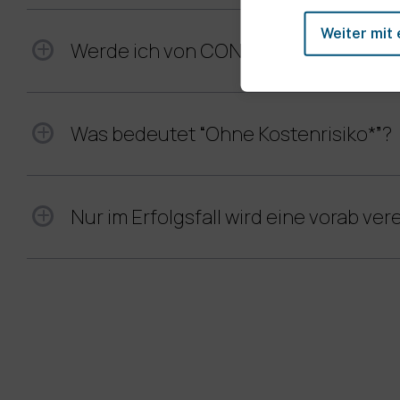
Weiter mit 
Werde ich von CONNY auch gerichtlic
Was bedeutet “Ohne Kostenrisiko*”?
Nur im Erfolgsfall wird eine vorab vere