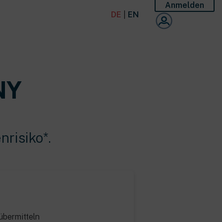
Anmelden
DE
|
EN
NY
nrisiko*.
übermitteln