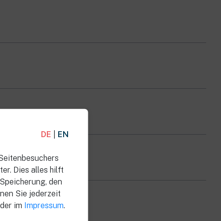
DE
|
EN
 Seitenbesuchers
. Dies alles hilft
 Speicherung, den
nen Sie jederzeit
der im
Impressum
.