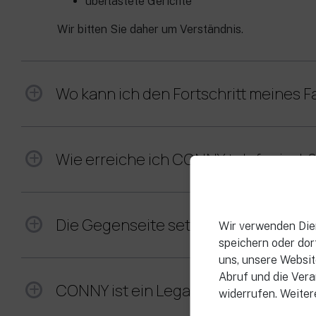
überlastete Gerichte
Wir bitten Sie daher um Verständnis.
Wo kann ich den Fortschritt meines F
Wie erreiche ich CONNY telefonisch
Die Gegenseite setzt mich unter Druck
Wir verwenden Dien
speichern oder dort
uns, unsere Websit
Abruf und die Verar
CONNY ist ein Legal Tech-Unternehm
widerrufen. Weiter