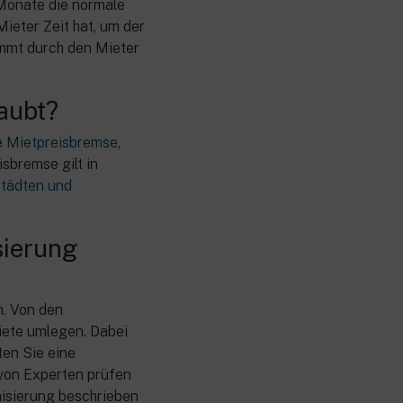
 Monate die normale
ieter Zeit hat, um der
immt durch den Mieter
aubt?
e
Mietpreisbremse
,
sbremse gilt in
Städten und
sierung
. Von den
iete umlegen. Dabei
ten Sie eine
von Experten prüfen
nisierung beschrieben