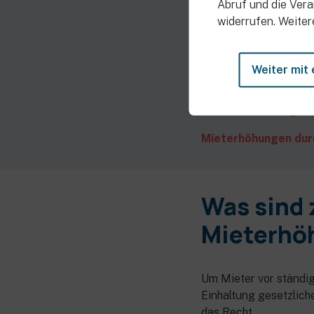
Abruf und die Verar
Inhaltsverzei
widerrufen. Weiter
Was sind zulässige 
Weiter mit 
Mieterhöhung auf Gr
Wann rechtfertigt M
Mieterhöhungen durc
Was sind 
Mieterhö
Um Mieter vor ständi
Einhaltung gesetzlich
das Recht,