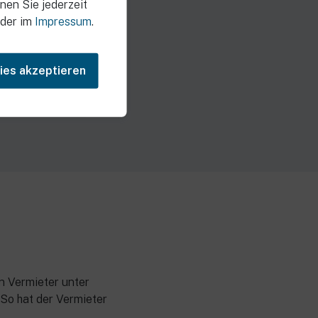
nen Sie jederzeit
der im
Impressum
.
ies akzeptieren
n Vermieter unter
 So hat der Vermieter