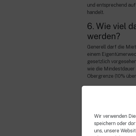
und entsprechend auf
handelt.
6. Wie viel 
werden?
Generell darf die Mie
einem Eigentümerwech
gesetzlich vorgesehe
wie die Mindestdauer 
Obergrenze (10% über 
7. Kann ich
In vielen Fällen ja. 
Gründe nicht vorlieg
abgewehrt werden. Uns
Wir verwenden Dien
Voraussetzungen erfü
speichern oder dort
uns, unsere Websit