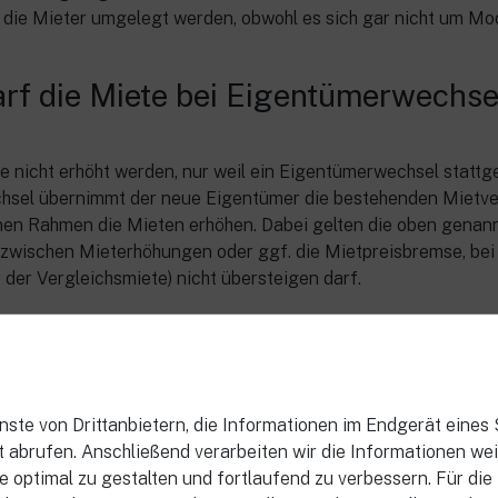
 die Mieter umgelegt werden, obwohl es sich gar nicht um Mo
darf die Miete bei Eigentümerwechse
te nicht erhöht werden, nur weil ein Eigentümerwechsel stattg
sel übernimmt der neue Eigentümer die bestehenden Mietve
nen Rahmen die Mieten erhöhen. Dabei gelten die oben genan
zwischen Mieterhöhungen oder ggf. die Mietpreisbremse, bei 
der Vergleichsmiete) nicht übersteigen darf.
 eine Mieterhöhung abwehren?
Mieterhöhungen sind nur unter bestimmten Voraussetzungen erl
en, kann der Mieterhöhung widersprochen werden und somit k
ere Erfahrung zeigt, dass viele Mieterhöhungen nicht die be
ste von Drittanbietern, die Informationen im Endgerät eines
llen und entsprechend abgewehrt werden können.
 abrufen. Anschließend verarbeiten wir die Informationen weiter
e optimal zu gestalten und fortlaufend zu verbessern. Für die