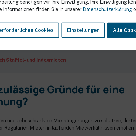
beitung benötigen wir Ihre Einwilligung. Ihre Einwilligung kön
chnis
e Informationen finden Sie in unserer
Datenschutzerklärung
o
Gründe für eine Mieterhöhung?
erforderlichen Cookies
Einstellungen
Alle Cook
undlage der ortsüblichen Vergleichsmiete
odernisierung eine erhöhte Miete?
h Staffel- und Indexmieten
zulässige Gründe für eine
hung?
gen und unbeschränkten Mietsteigerungen zu schützen, dürfe
er Regularien Mieten in laufenden Mietverhältnissen erhöhen.