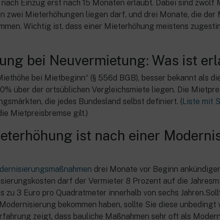
 nach Einzug erst nach 15 Monaten erlaubt. Dabei sind zwölf
en zwei Mieterhöhungen liegen darf, und drei Monate, die der M
mmen. Wichtig ist, dass einer Mieterhöhung meistens zugest
ung bei Neuvermietung: Was ist erl
Miethöhe bei Mietbeginn“ (§ 556d BGB), besser bekannt als di
10% über der ortsüblichen Vergleichsmiete liegen. Die Mietprei
märkten, die jedes Bundesland selbst definiert. (
Liste mit 
die Mietpreisbremse gilt.)
ieterhöhung ist nach einer Moderni
dernisierungsmaßnahmen
drei Monate vor Beginn ankündigen
ierungskosten darf der Vermieter 8 Prozent auf die Jahresm
is zu 3 Euro pro Quadratmeter innerhalb von sechs Jahren.Soll
odernisierung bekommen haben, sollte Sie diese unbedingt 
rfahrung zeigt, dass bauliche Maßnahmen sehr oft als Moder