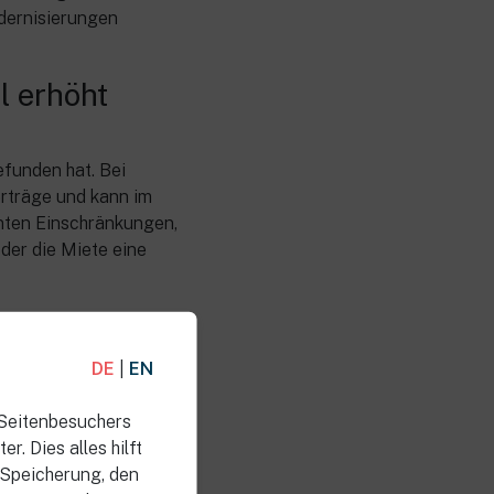
dernisierungen
l erhöht
efunden hat. Bei
rträge und kann im
nten Einschränkungen,
der die Miete eine
aubt. Wenn diese
DE
|
EN
ann die Mieterhöhung
nötigten
 Seitenbesuchers
. Dies alles hilft
 Speicherung, den